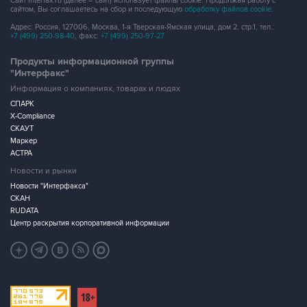
Сайт Interfax.ru (далее – сайт) использует файлы cookie. Продолжая работу с
сайтом, Вы соглашаетесь на сбор и последующую
обработку файлов cookie
.
Адрес: Россия, 127006, Москва, 1-я Тверская-Ямская улица, дом 2, стр.1, тел.:
+7 (499) 250-98-40
, факс:
+7 (499) 250-97-27
Продукты информационной группы
"Интерфакс"
Информация о компаниях, товарах и людях
СПАРК
X-Compliance
СКАУТ
Маркер
АСТРА
Новости и рынки
Новости "Интерфакса"
СКАН
RUDATA
Центр раскрытия корпоративной информации