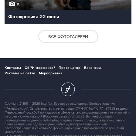
10
Фотохроника 22 июля
ВСЕ ФОТОГАЛЕРЕИ
Контакты
Об "Интерфаксе"
Пресс-центр
Вакансии
Реклама на сайте
Мероприятия
Copyright © 1991—2026 Interfax. Все права защищены. Сетевое издание
"Интерфакс.ру". Свидетельство о регистрации СМИ ЭЛ № ФС 77 - 84928 выдано
Федеральной службой по надзору в сфере связи, информационных технологий и
массовых коммуникаций (Роскомнадзор) 21.03.2023. Вся информация,
размещенная на данном веб-сайте, предназначена только для персонального
пользования и не подлежит дальнейшему воспроизведению и/или
распространению в какой-либо форме, иначе как с письменного разрешения
Интерфакса.