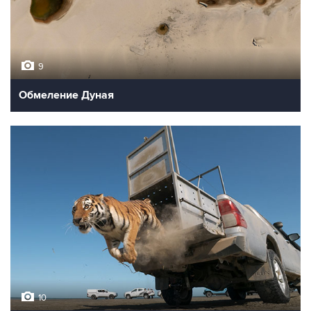
9
Обмеление Дуная
10