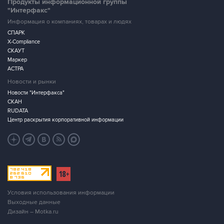
Продукты информационной группы
"Интерфакс"
Информация о компаниях, товарах и людях
СПАРК
X-Compliance
СКАУТ
Маркер
АСТРА
Новости и рынки
Новости "Интерфакса"
СКАН
RUDATA
Центр раскрытия корпоративной информации
Условия использования информации
Выходные данные
Дизайн – Motka.ru