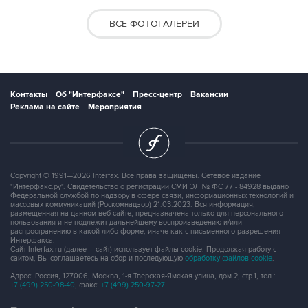
ВСЕ ФОТОГАЛЕРЕИ
Контакты
Об "Интерфаксе"
Пресс-центр
Вакансии
Реклама на сайте
Мероприятия
Copyright © 1991—2026 Interfax. Все права защищены. Сетевое издание
"Интерфакс.ру". Свидетельство о регистрации СМИ ЭЛ № ФС 77 - 84928 выдано
Федеральной службой по надзору в сфере связи, информационных технологий и
массовых коммуникаций (Роскомнадзор) 21.03.2023. Вся информация,
размещенная на данном веб-сайте, предназначена только для персонального
пользования и не подлежит дальнейшему воспроизведению и/или
распространению в какой-либо форме, иначе как с письменного разрешения
Интерфакса.
Сайт Interfax.ru (далее – сайт) использует файлы cookie. Продолжая работу с
сайтом, Вы соглашаетесь на сбор и последующую
обработку файлов cookie
.
Адрес: Россия, 127006, Москва, 1-я Тверская-Ямская улица, дом 2, стр.1, тел.:
+7 (499) 250-98-40
, факс:
+7 (499) 250-97-27