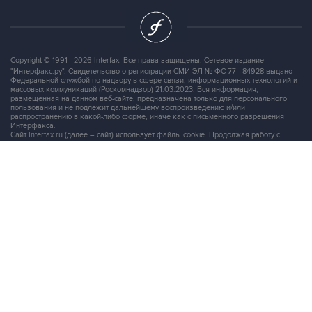
Copyright © 1991—2026 Interfax. Все права защищены. Сетевое издание
"Интерфакс.ру". Свидетельство о регистрации СМИ ЭЛ № ФС 77 - 84928 выдано
Федеральной службой по надзору в сфере связи, информационных технологий и
массовых коммуникаций (Роскомнадзор) 21.03.2023. Вся информация,
размещенная на данном веб-сайте, предназначена только для персонального
пользования и не подлежит дальнейшему воспроизведению и/или
распространению в какой-либо форме, иначе как с письменного разрешения
Интерфакса.
Сайт Interfax.ru (далее – сайт) использует файлы cookie. Продолжая работу с
сайтом, Вы соглашаетесь на сбор и последующую
обработку файлов cookie
.
Адрес: Россия, 127006, Москва, 1-я Тверская-Ямская улица, дом 2, стр.1, тел.:
+7 (499) 250-98-40
, факс:
+7 (499) 250-97-27
Продукты информационной группы
"Интерфакс"
Информация о компаниях, товарах и людях
СПАРК
X-Compliance
СКАУТ
Маркер
АСТРА
Новости и рынки