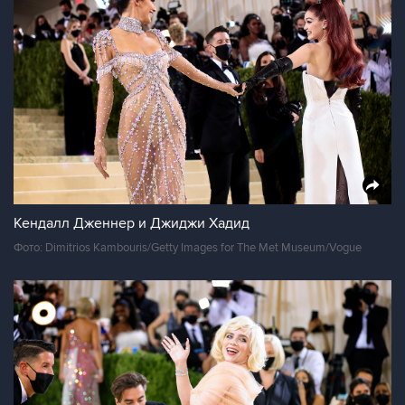
Кендалл Дженнер и Джиджи Хадид
Фото: Dimitrios Kambouris/Getty Images for The Met Museum/Vogue