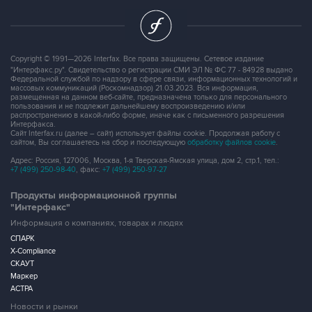
Copyright © 1991—2026 Interfax. Все права защищены. Сетевое издание
"Интерфакс.ру". Свидетельство о регистрации СМИ ЭЛ № ФС 77 - 84928 выдано
Федеральной службой по надзору в сфере связи, информационных технологий и
массовых коммуникаций (Роскомнадзор) 21.03.2023. Вся информация,
размещенная на данном веб-сайте, предназначена только для персонального
пользования и не подлежит дальнейшему воспроизведению и/или
распространению в какой-либо форме, иначе как с письменного разрешения
Интерфакса.
Сайт Interfax.ru (далее – сайт) использует файлы cookie. Продолжая работу с
сайтом, Вы соглашаетесь на сбор и последующую
обработку файлов cookie
.
Адрес: Россия, 127006, Москва, 1-я Тверская-Ямская улица, дом 2, стр.1, тел.:
+7 (499) 250-98-40
, факс:
+7 (499) 250-97-27
Продукты информационной группы
"Интерфакс"
Информация о компаниях, товарах и людях
СПАРК
X-Compliance
СКАУТ
Маркер
АСТРА
Новости и рынки