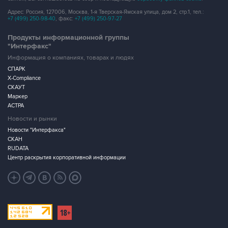
Адрес: Россия, 127006, Москва, 1-я Тверская-Ямская улица, дом 2, стр.1, тел.:
+7 (499) 250-98-40
, факс:
+7 (499) 250-97-27
Продукты информационной группы
"Интерфакс"
Информация о компаниях, товарах и людях
СПАРК
X-Compliance
СКАУТ
Маркер
АСТРА
Новости и рынки
Новости "Интерфакса"
СКАН
RUDATA
Центр раскрытия корпоративной информации