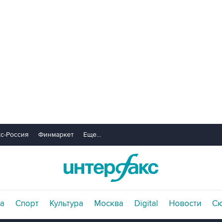
с-Россия
Финмаркет
Еще...
а
Спорт
Культура
Москва
Digital
Новости
С