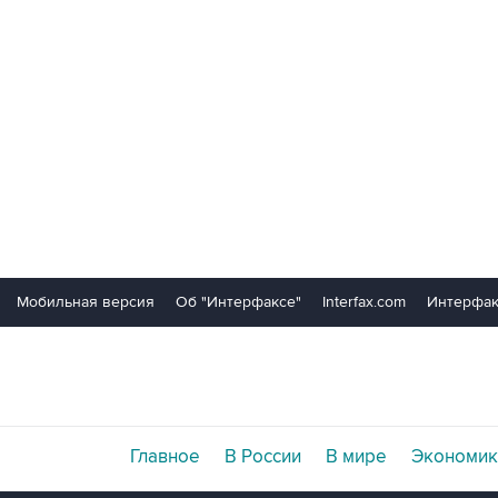
Мобильная версия
Об "Интерфаксе"
Interfax.com
Интерфак
Главное
В России
В мире
Экономик