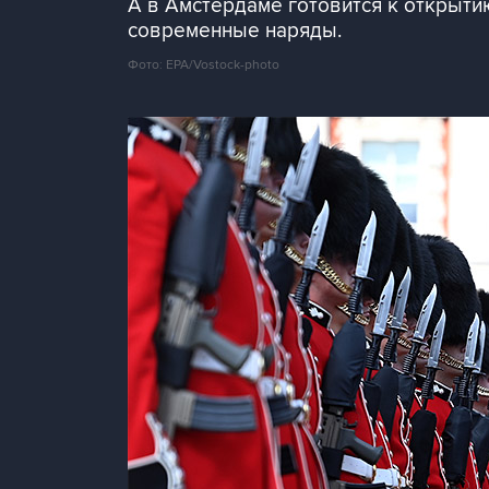
А в Амстердаме готовится к открыти
современные наряды.
Фото: EPA/Vostock-photo