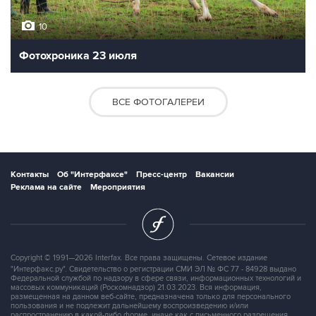
10
Фотохроника 23 июля
ВСЕ ФОТОГАЛЕРЕИ
Контакты
Об "Интерфаксе"
Пресс-центр
Вакансии
Реклама на сайте
Мероприятия
Copyright © 1991—2026 Interfax. Все права защищены. Сетевое издание
"Интерфакс.ру". Свидетельство о регистрации СМИ ЭЛ № ФС 77 - 84928 выдано
Федеральной службой по надзору в сфере связи, информационных технологий и
массовых коммуникаций (Роскомнадзор) 21.03.2023. Вся информация,
размещенная на данном веб-сайте, предназначена только для персонального
пользования и не подлежит дальнейшему воспроизведению и/или
распространению в какой-либо форме, иначе как с письменного разрешения