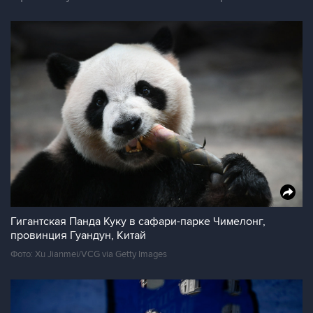
Гигантская Панда Куку в сафари-парке Чимелонг,
провинция Гуандун, Китай
Фото: Xu Jianmei/VCG via Getty Images