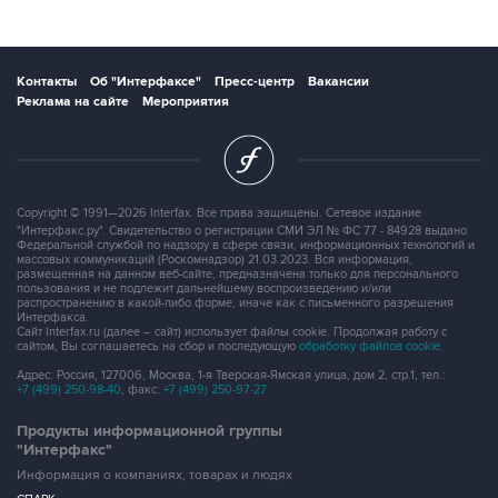
Контакты
Об "Интерфаксе"
Пресс-центр
Вакансии
Реклама на сайте
Мероприятия
Copyright © 1991—2026 Interfax. Все права защищены. Сетевое издание
"Интерфакс.ру". Свидетельство о регистрации СМИ ЭЛ № ФС 77 - 84928 выдано
Федеральной службой по надзору в сфере связи, информационных технологий и
массовых коммуникаций (Роскомнадзор) 21.03.2023. Вся информация,
размещенная на данном веб-сайте, предназначена только для персонального
пользования и не подлежит дальнейшему воспроизведению и/или
распространению в какой-либо форме, иначе как с письменного разрешения
Интерфакса.
Сайт Interfax.ru (далее – сайт) использует файлы cookie. Продолжая работу с
сайтом, Вы соглашаетесь на сбор и последующую
обработку файлов cookie
.
Адрес: Россия, 127006, Москва, 1-я Тверская-Ямская улица, дом 2, стр.1, тел.:
+7 (499) 250-98-40
, факс:
+7 (499) 250-97-27
Продукты информационной группы
"Интерфакс"
Информация о компаниях, товарах и людях