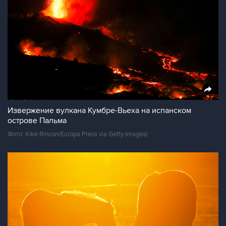
Извержение вулкана Кумбре-Вьеха на испанском
острове Пальма
Фото: Kike Rincon/Europa Press via Getty Images)