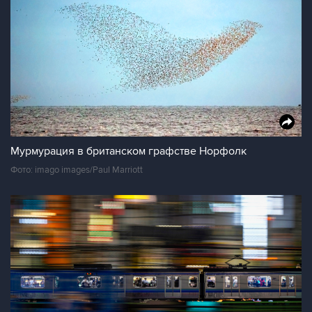
Мурмурация в британском графстве Норфолк
Фото: imago images/Paul Marriott