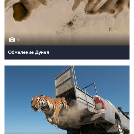
9
Обмеление Дуная