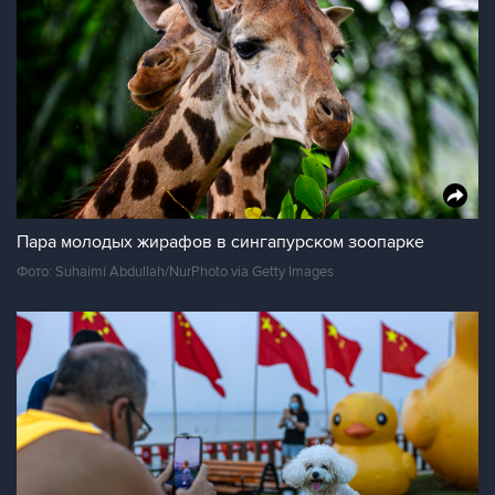
Пара молодых жирафов в сингапурском зоопарке
Фото: Suhaimi Abdullah/NurPhoto via Getty Images