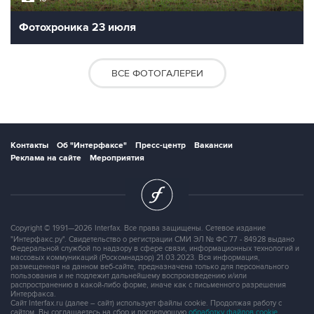
Фотохроника 23 июля
ВСЕ ФОТОГАЛЕРЕИ
Контакты
Об "Интерфаксе"
Пресс-центр
Вакансии
Реклама на сайте
Мероприятия
Copyright © 1991—2026 Interfax. Все права защищены. Сетевое издание
"Интерфакс.ру". Свидетельство о регистрации СМИ ЭЛ № ФС 77 - 84928 выдано
Федеральной службой по надзору в сфере связи, информационных технологий и
массовых коммуникаций (Роскомнадзор) 21.03.2023. Вся информация,
размещенная на данном веб-сайте, предназначена только для персонального
пользования и не подлежит дальнейшему воспроизведению и/или
распространению в какой-либо форме, иначе как с письменного разрешения
Интерфакса.
Сайт Interfax.ru (далее – сайт) использует файлы cookie. Продолжая работу с
сайтом, Вы соглашаетесь на сбор и последующую
обработку файлов cookie
.