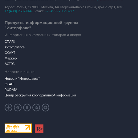
Адрес: Россия, 127006, Москва, 1-я Тверская-Ямская улица, дом 2, стр.1, тел.:
+7 (499) 250-98-40
, факс:
+7 (499) 250-97-27
Продукты информационной группы
"Интерфакс"
Информация о компаниях, товарах и людях
СПАРК
X-Compliance
СКАУТ
Маркер
АСТРА
Новости и рынки
Новости "Интерфакса"
СКАН
RUDATA
Центр раскрытия корпоративной информации