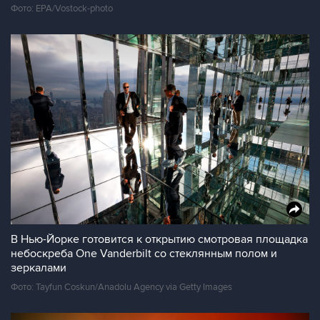
Фото: EPA/Vostock-photo
В Нью-Йорке готовится к открытию смотровая площадка
небоскреба One Vanderbilt со стеклянным полом и
зеркалами
Фото: Tayfun Coskun/Anadolu Agency via Getty Images