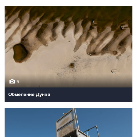
9
Обмеление Дуная