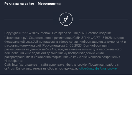
Реклама на сайте
Мероприятия
Copyright © 1991—2026 Interfax. Все права защищены. Сетевое издание
"Интерфакс.ру". Свидетельство о регистрации СМИ ЭЛ № ФС 77 - 84928 выдано
Федеральной службой по надзору в сфере связи, информационных технологий и
массовых коммуникаций (Роскомнадзор) 21.03.2023. Вся информация,
размещенная на данном веб-сайте, предназначена только для персонального
пользования и не подлежит дальнейшему воспроизведению и/или
распространению в какой-либо форме, иначе как с письменного разрешения
Интерфакса.
Сайт Interfax.ru (далее – сайт) использует файлы cookie. Продолжая работу с
сайтом, Вы соглашаетесь на сбор и последующую
обработку файлов cookie
.
Адрес: Россия, 127006, Москва, 1-я Тверская-Ямская улица, дом 2, стр.1, тел.:
+7 (499) 250-98-40
, факс:
+7 (499) 250-97-27
Продукты информационной группы
"Интерфакс"
Информация о компаниях, товарах и людях
СПАРК
X-Compliance
СКАУТ
Маркер
АСТРА