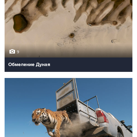
9
Обмеление Дуная