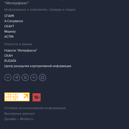
"Интерфакс"
Информация о компаниях, товарах и людях
СПАРК
X-Compliance
СКАУТ
Маркер
АСТРА
Новости и рынки
Новости "Интерфакса"
СКАН
RUDATA
Центр раскрытия корпоративной информации
Условия использования информации
Выходные данные
Дизайн – Motka.ru