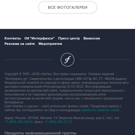
ВСЕ ФОТОГАЛЕРЕИ
Контакты
Об "Интерфаксе"
Пресс-центр
Вакансии
Реклама на сайте
Мероприятия
Copyright © 1991—2026 Interfax. Все права защищены. Сетевое издание
"Интерфакс.ру". Свидетельство о регистрации СМИ ЭЛ № ФС 77 - 84928 выдано
Федеральной службой по надзору в сфере связи, информационных технологий и
массовых коммуникаций (Роскомнадзор) 21.03.2023. Вся информация,
размещенная на данном веб-сайте, предназначена только для персонального
пользования и не подлежит дальнейшему воспроизведению и/или
распространению в какой-либо форме, иначе как с письменного разрешения
Интерфакса.
Сайт Interfax.ru (далее – сайт) использует файлы cookie. Продолжая работу с
сайтом, Вы соглашаетесь на сбор и последующую
обработку файлов cookie
.
Адрес: Россия, 127006, Москва, 1-я Тверская-Ямская улица, дом 2, стр.1, тел.:
+7 (499) 250-98-40
, факс:
+7 (499) 250-97-27
Продукты информационной группы