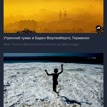
Утренний туман в Баден-Вюртемберге, Германия
Фото: Thomas Warnack/picture alliance via Getty Images