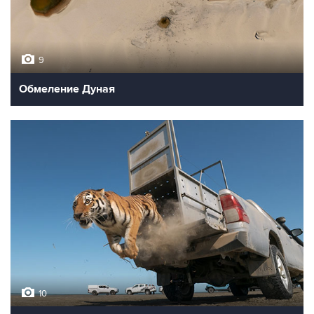
9
Обмеление Дуная
10