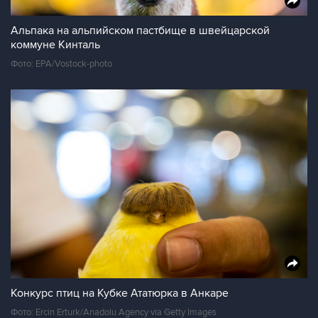
Альпака на альпийском пастбище в швейцарской
коммуне Кинталь
Фото: EPA/Vostock-photo
Конкурс птиц на Кубке Ататюрка в Анкаре
Фото: Ercin Erturk/Anadolu Agency via Getty Images