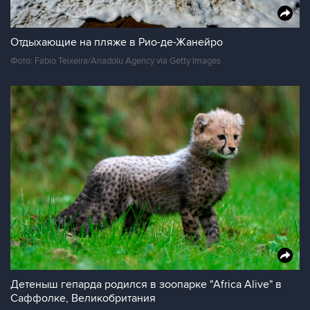
Отдыхающие на пляже в Рио-де-Жанейро
Фото: Fabio Teixeira/Anadolu Agency via Getty Images
Детеныш гепарда родился в зоопарке "Africa Alive" в
Саффолке, Великобритания