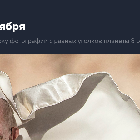
тября
рку фотографий с разных уголков планеты 8 