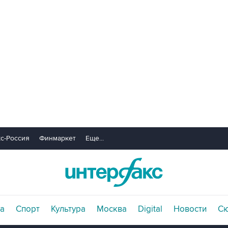
с-Россия
Финмаркет
Еще...
а
Спорт
Культура
Москва
Digital
Новости
С