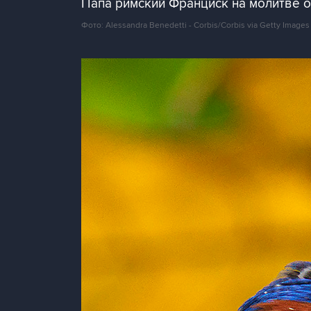
Папа римский Франциск на молитве о
Фото: Alessandra Benedetti - Corbis/Corbis via Getty Images