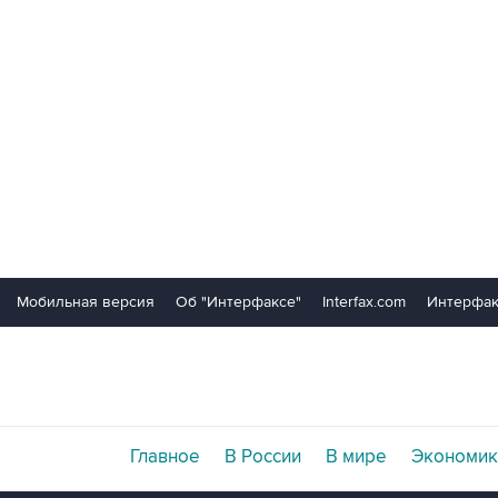
Мобильная версия
Об "Интерфаксе"
Interfax.com
Интерфак
Главное
В России
В мире
Экономик