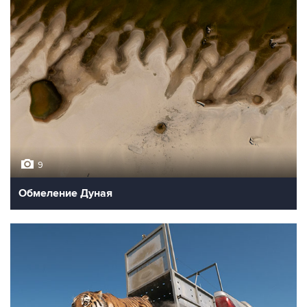
9
Обмеление Дуная