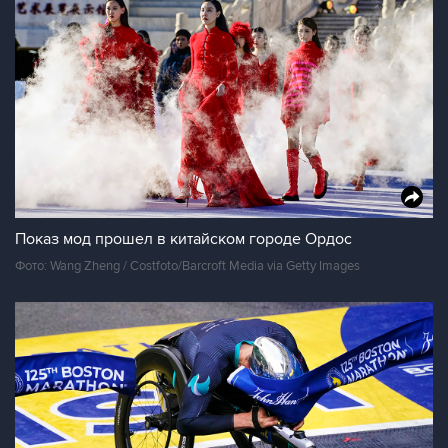
Показ мод прошел в китайском городе Ордос
Фото: Wang Zheng / Costfoto/Barcroft Media via Getty Images