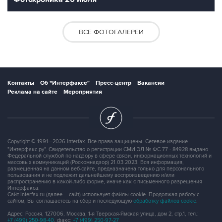
ВСЕ ФОТОГАЛЕРЕИ
Контакты
Об "Интерфаксе"
Пресс-центр
Вакансии
Реклама на сайте
Мероприятия
Copyright © 1991—2026 Interfax. Все права защищены. Сетевое издание
"Интерфакс.ру". Свидетельство о регистрации СМИ ЭЛ № ФС 77 - 84928 выдано
Федеральной службой по надзору в сфере связи, информационных технологий и
массовых коммуникаций (Роскомнадзор) 21.03.2023. Вся информация,
размещенная на данном веб-сайте, предназначена только для персонального
пользования и не подлежит дальнейшему воспроизведению и/или
распространению в какой-либо форме, иначе как с письменного разрешения
Интерфакса.
Сайт Interfax.ru (далее – сайт) использует файлы cookie. Продолжая работу с
сайтом, Вы соглашаетесь на сбор и последующую
обработку файлов cookie
.
Адрес: Россия, 127006, Москва, 1-я Тверская-Ямская улица, дом 2, стр.1, тел.:
+7 (499) 250-98-40
, факс:
+7 (499) 250-97-27