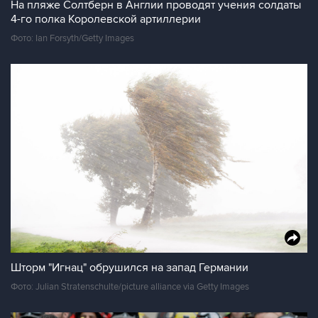
На пляже Солтберн в Англии проводят учения солдаты
4-го полка Королевской артиллерии
Фото: Ian Forsyth/Getty Images
Шторм "Игнац" обрушился на запад Германии
Фото: Julian Stratenschulte/picture alliance via Getty Images