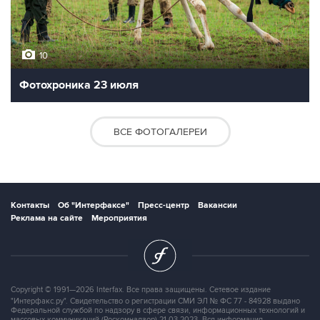
10
Фотохроника 23 июля
ВСЕ ФОТОГАЛЕРЕИ
Контакты
Об "Интерфаксе"
Пресс-центр
Вакансии
Реклама на сайте
Мероприятия
Copyright © 1991—2026 Interfax. Все права защищены. Сетевое издание
"Интерфакс.ру". Свидетельство о регистрации СМИ ЭЛ № ФС 77 - 84928 выдано
Федеральной службой по надзору в сфере связи, информационных технологий и
массовых коммуникаций (Роскомнадзор) 21.03.2023. Вся информация,