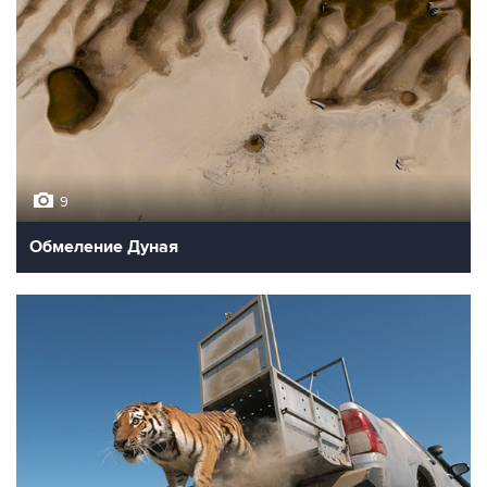
9
Обмеление Дуная