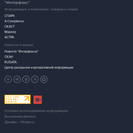
"Интерфакс"
Информация о компаниях, товарах и людях
СПАРК
X-Compliance
СКАУТ
Маркер
АСТРА
Новости и рынки
Новости "Интерфакса"
СКАН
RUDATA
Центр раскрытия корпоративной информации
Условия использования информации
Выходные данные
Дизайн – Motka.ru