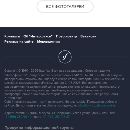
ВСЕ ФОТОГАЛЕРЕИ
Контакты
Об "Интерфаксе"
Пресс-центр
Вакансии
Реклама на сайте
Мероприятия
Copyright © 1991—2026 Interfax. Все права защищены. Сетевое издание
"Интерфакс.ру". Свидетельство о регистрации СМИ ЭЛ № ФС 77 - 84928 выдано
Федеральной службой по надзору в сфере связи, информационных технологий и
массовых коммуникаций (Роскомнадзор) 21.03.2023. Вся информация,
размещенная на данном веб-сайте, предназначена только для персонального
пользования и не подлежит дальнейшему воспроизведению и/или
распространению в какой-либо форме, иначе как с письменного разрешения
Интерфакса.
Сайт Interfax.ru (далее – сайт) использует файлы cookie. Продолжая работу с
сайтом, Вы соглашаетесь на сбор и последующую
обработку файлов cookie
.
Адрес: Россия, 127006, Москва, 1-я Тверская-Ямская улица, дом 2, стр.1, тел.:
+7 (499) 250-98-40
, факс:
+7 (499) 250-97-27
Продукты информационной группы