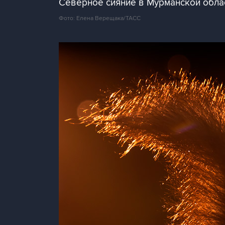
Северное сияние в Мурманской обла
Фото: Елена Верещака/ТАСС