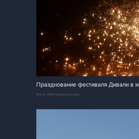
Празднование фестиваля Дивали в и
Фото: EPA/Vostock-photo