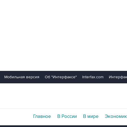
Мобильная версия
Об "Интерфаксе"
Interfax.com
Интерфак
Главное
В России
В мире
Экономик