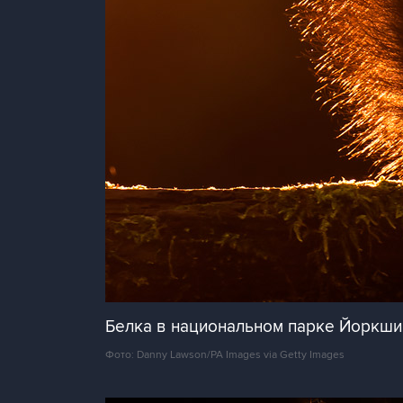
Белка в национальном парке Йоркши
Фото: Danny Lawson/PA Images via Getty Images