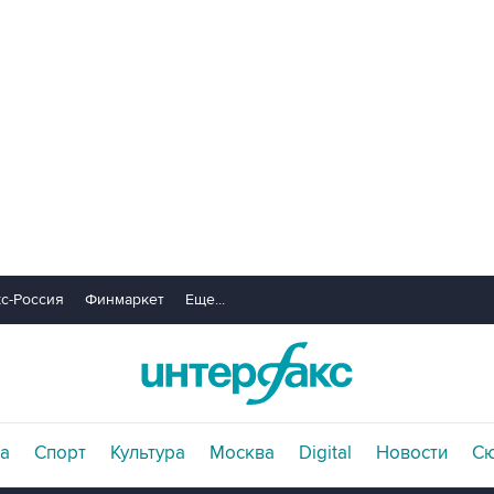
с-Россия
Финмаркет
Еще...
а
Спорт
Культура
Москва
Digital
Новости
С