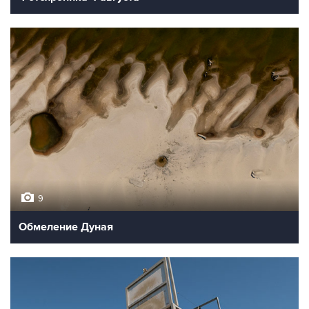
9
Обмеление Дуная