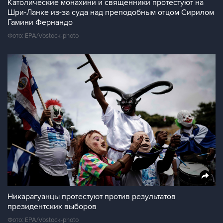
Католические монахини и священники протестуют на
Шри-Ланке из-за суда над преподобным отцом Сирилом
Гамини Фернандо
Фото: EPA/Vostock-photo
Никарагуанцы протестуют против результатов
президентских выборов
Фото: EPA/Vostock-photo