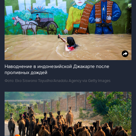
Наводнение в индонезийской Джакарте после
проливных дождей
Фото: Eko Siswono Toyudho/Anadolu Agency via Getty Images