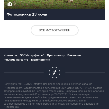
10
Фотохроника 23 июля
ВСЕ ФОТОГАЛЕРЕИ
Контакты
Об "Интерфаксе"
Пресс-центр
Вакансии
Реклама на сайте
Мероприятия
Copyright © 1991—2026 Interfax. Все права защищены. Сетевое издание
"Интерфакс.ру". Свидетельство о регистрации СМИ ЭЛ № ФС 77 - 84928 выдано
Федеральной службой по надзору в сфере связи, информационных технологий и
массовых коммуникаций (Роскомнадзор) 21.03.2023. Вся информация,
размещенная на данном веб-сайте, предназначена только для персонального
пользования и не подлежит дальнейшему воспроизведению и/или
распространению в какой-либо форме, иначе как с письменного разрешения
Интерфакса.