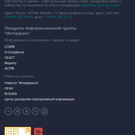
Сайт Interfax.ru (далее – сайт) использует файлы cookie. Продолжая работу с
сайтом, Вы соглашаетесь на сбор и последующую
обработку файлов cookie
.
Адрес: Россия, 127006, Москва, 1-я Тверская-Ямская улица, дом 2, стр.1, тел.:
+7 (499) 250-98-40
, факс:
+7 (499) 250-97-27
Продукты информационной группы
"Интерфакс"
Информация о компаниях, товарах и людях
СПАРК
X-Compliance
СКАУТ
Маркер
АСТРА
Новости и рынки
Новости "Интерфакса"
СКАН
RUDATA
Центр раскрытия корпоративной информации