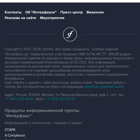
Контакты
Об "Интерфаксе"
Пресс-центр
Вакансии
Реклама на сайте
Мероприятия
Copyright © 1991—2026 Interfax. Все права защищены. Сетевое издание
"Интерфакс.ру". Свидетельство о регистрации СМИ ЭЛ № ФС 77 - 84928 выдано
Федеральной службой по надзору в сфере связи, информационных технологий и
массовых коммуникаций (Роскомнадзор) 21.03.2023. Вся информация,
размещенная на данном веб-сайте, предназначена только для персонального
пользования и не подлежит дальнейшему воспроизведению и/или
распространению в какой-либо форме, иначе как с письменного разрешения
Интерфакса.
Сайт Interfax.ru (далее – сайт) использует файлы cookie. Продолжая работу с
сайтом, Вы соглашаетесь на сбор и последующую
обработку файлов cookie
.
Адрес: Россия, 127006, Москва, 1-я Тверская-Ямская улица, дом 2, стр.1, тел.:
+7 (499) 250-98-40
, факс:
+7 (499) 250-97-27
Продукты информационной группы
"Интерфакс"
Информация о компаниях, товарах и людях
СПАРК
X-Compliance