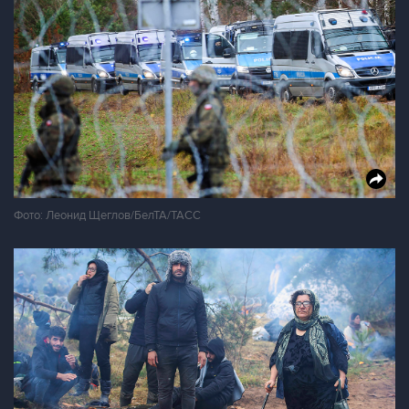
Фото: Леонид Щеглов/БелТА/ТАСС