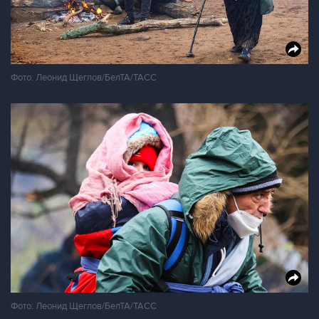
Фото: Леонид Щеглов/БелТА/ТАСС
Фото: Леонид Щеглов/БелТА/ТАСС