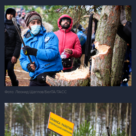
Фото: Леонид Щеглов/БелТА/ТАСС