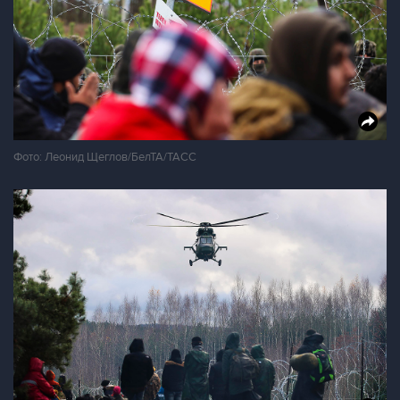
Фото: Леонид Щеглов/БелТА/ТАСС