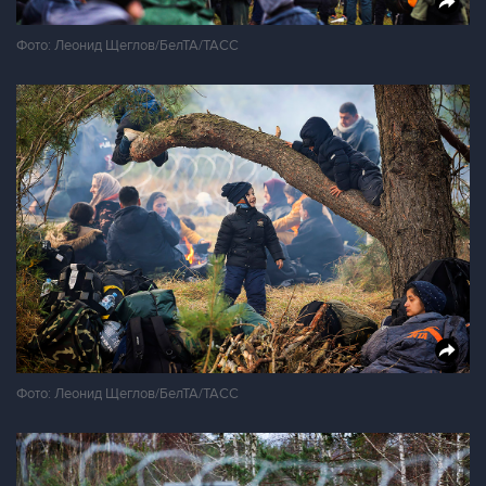
Фото: Леонид Щеглов/БелТА/ТАСС
Фото: Леонид Щеглов/БелТА/ТАСС