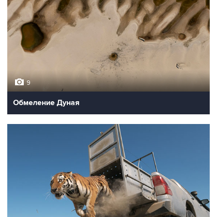
9
Обмеление Дуная