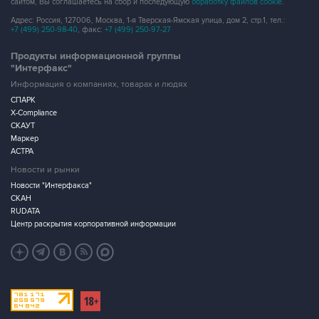
сайтом, Вы соглашаетесь на сбор и последующую
обработку файлов cookie
.
Адрес: Россия, 127006, Москва, 1-я Тверская-Ямская улица, дом 2, стр.1, тел.:
+7 (499) 250-98-40
, факс:
+7 (499) 250-97-27
Продукты информационной группы
"Интерфакс"
Информация о компаниях, товарах и людях
СПАРК
X-Compliance
СКАУТ
Маркер
АСТРА
Новости и рынки
Новости "Интерфакса"
СКАН
RUDATA
Центр раскрытия корпоративной информации