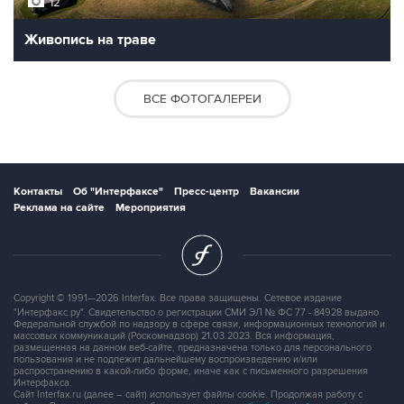
12
Живопись на траве
ВСЕ ФОТОГАЛЕРЕИ
Контакты
Об "Интерфаксе"
Пресс-центр
Вакансии
Реклама на сайте
Мероприятия
Copyright © 1991—2026 Interfax. Все права защищены. Сетевое издание
"Интерфакс.ру". Свидетельство о регистрации СМИ ЭЛ № ФС 77 - 84928 выдано
Федеральной службой по надзору в сфере связи, информационных технологий и
массовых коммуникаций (Роскомнадзор) 21.03.2023. Вся информация,
размещенная на данном веб-сайте, предназначена только для персонального
пользования и не подлежит дальнейшему воспроизведению и/или
распространению в какой-либо форме, иначе как с письменного разрешения
Интерфакса.
Сайт Interfax.ru (далее – сайт) использует файлы cookie. Продолжая работу с