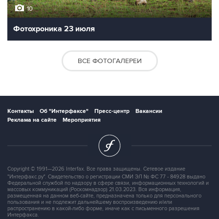
10
Фотохроника 23 июля
ВСЕ ФОТОГАЛЕРЕИ
Контакты
Об "Интерфаксе"
Пресс-центр
Вакансии
Реклама на сайте
Мероприятия
Copyright © 1991—2026 Interfax. Все права защищены. Сетевое издание
"Интерфакс.ру". Свидетельство о регистрации СМИ ЭЛ № ФС 77 - 84928 выдано
Федеральной службой по надзору в сфере связи, информационных технологий и
массовых коммуникаций (Роскомнадзор) 21.03.2023. Вся информация,
размещенная на данном веб-сайте, предназначена только для персонального
пользования и не подлежит дальнейшему воспроизведению и/или
распространению в какой-либо форме, иначе как с письменного разрешения
Интерфакса.