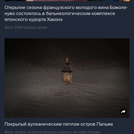
Открытие сезона французского молодого вина Божоле-
нуво состоялось в бальнеологическом комплексе
японского курорта Хаконэ
Фото: EPA/Vostock-photo
Покрытый вулканическим пеплом остров Пальма
Фото: Andres Gutierrez/Anadolu Agency via Getty Images