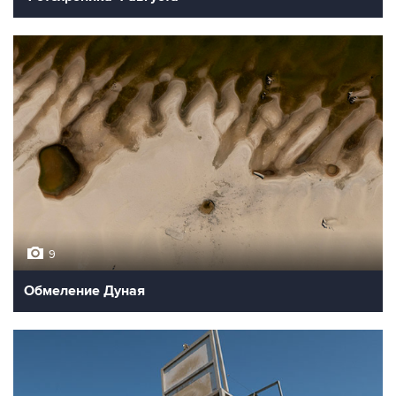
9
Обмеление Дуная