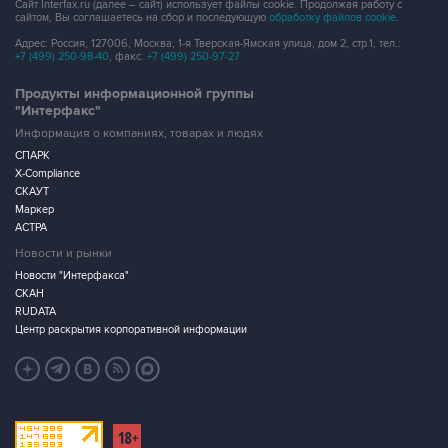
Сайт Interfax.ru (далее – сайт) использует файлы cookie. Продолжая работу с
сайтом, Вы соглашаетесь на сбор и последующую
обработку файлов cookie
.
Адрес: Россия, 127006, Москва, 1-я Тверская-Ямская улица, дом 2, стр.1, тел.:
+7 (499) 250-98-40
, факс:
+7 (499) 250-97-27
Продукты информационной группы
"Интерфакс"
Информация о компаниях, товарах и людях
СПАРК
X-Compliance
СКАУТ
Маркер
АСТРА
Новости и рынки
Новости "Интерфакса"
СКАН
RUDATA
Центр раскрытия корпоративной информации