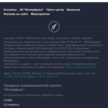
Контакты
Об "Интерфаксе"
Пресс-центр
Вакансии
Реклама на сайте
Мероприятия
Copyright © 1991—2026 Interfax. Все права защищены. Сетевое издание
"Интерфакс.ру". Свидетельство о регистрации СМИ ЭЛ № ФС 77 - 84928 выдано
Федеральной службой по надзору в сфере связи, информационных технологий и
массовых коммуникаций (Роскомнадзор) 21.03.2023. Вся информация,
размещенная на данном веб-сайте, предназначена только для персонального
пользования и не подлежит дальнейшему воспроизведению и/или
распространению в какой-либо форме, иначе как с письменного разрешения
Интерфакса.
Сайт Interfax.ru (далее – сайт) использует файлы cookie. Продолжая работу с
сайтом, Вы соглашаетесь на сбор и последующую
обработку файлов cookie
.
Адрес: Россия, 127006, Москва, 1-я Тверская-Ямская улица, дом 2, стр.1, тел.:
+7 (499) 250-98-40
, факс:
+7 (499) 250-97-27
Продукты информационной группы
"Интерфакс"
Информация о компаниях, товарах и людях
СПАРК
X-Compliance