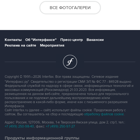
ВСЕ ФОТОГАЛЕРЕИ
Контакты
Об "Интерфаксе"
Пресс-центр
Вакансии
Реклама на сайте
Мероприятия
Copyright © 1991—2026 Interfax. Все права защищены. Сетевое издание
"Интерфакс.ру". Свидетельство о регистрации СМИ ЭЛ № ФС 77 - 84928 выдано
Федеральной службой по надзору в сфере связи, информационных технологий и
массовых коммуникаций (Роскомнадзор) 21.03.2023. Вся информация,
размещенная на данном веб-сайте, предназначена только для персонального
пользования и не подлежит дальнейшему воспроизведению и/или
распространению в какой-либо форме, иначе как с письменного разрешения
Интерфакса.
Сайт Interfax.ru (далее – сайт) использует файлы cookie. Продолжая работу с
сайтом, Вы соглашаетесь на сбор и последующую
обработку файлов cookie
.
Адрес: Россия, 127006, Москва, 1-я Тверская-Ямская улица, дом 2, стр.1, тел.:
+7 (499) 250-98-40
, факс:
+7 (499) 250-97-27
Продукты информационной группы