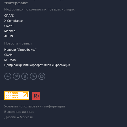
"Интерфакс"
Информация о компаниях, товарах и людях
СПАРК
X-Compliance
СКАУТ
Маркер
АСТРА
Новости и рынки
Новости "Интерфакса"
СКАН
RUDATA
Центр раскрытия корпоративной информации
Условия использования информации
Выходные данные
Дизайн – Motka.ru