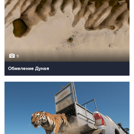
9
Обмеление Дуная