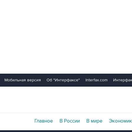
Мобильная версия
Об "Интерфаксе"
Interfax.com
Интерфак
Главное
В России
В мире
Экономик