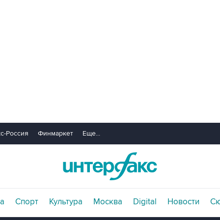
с-Россия
Финмаркет
Еще...
а
Спорт
Культура
Москва
Digital
Новости
С