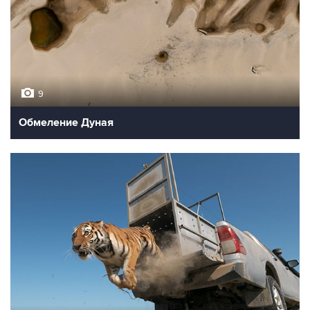
9
Обмеление Дуная