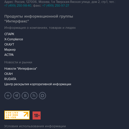
Адрес: Россия, 127006, Москва, 1-я Тверская-Ямская улица, дом 2, стр.1, тел.:
+7 (499) 250-98-40
, факс:
+7 (499) 250-97-27
Продукты информационной группы
"Интерфакс"
Информация о компаниях, товарах и людях
СПАРК
X-Compliance
СКАУТ
Маркер
АСТРА
Новости и рынки
Новости "Интерфакса"
СКАН
RUDATA
Центр раскрытия корпоративной информации
Условия использования информации