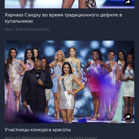
Харнааз Сандху во время традиционного дефиле в
купальниках
Фото: EPA/Vostock-photo
Участницы конкурса красоты
Фото: Ilia Yefimovich/picture alliance via Getty Images