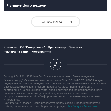
Лучшие фото недели
ВСЕ ФОТОГАЛЕРЕИ
Контакты
Об "Интерфаксе"
Пресс-центр
Вакансии
Реклама на сайте
Мероприятия
Copyright © 1991—2026 Interfax. Все права защищены. Сетевое издание
"Интерфакс.ру". Свидетельство о регистрации СМИ ЭЛ № ФС 77 - 84928 выдано
Федеральной службой по надзору в сфере связи, информационных технологий и
массовых коммуникаций (Роскомнадзор) 21.03.2023. Вся информация,
размещенная на данном веб-сайте, предназначена только для персонального
пользования и не подлежит дальнейшему воспроизведению и/или
распространению в какой-либо форме, иначе как с письменного разрешения
Интерфакса.
Сайт Interfax.ru (далее – сайт) использует файлы cookie. Продолжая работу с
сайтом, Вы соглашаетесь на сбор и последующую
обработку файлов cookie
.