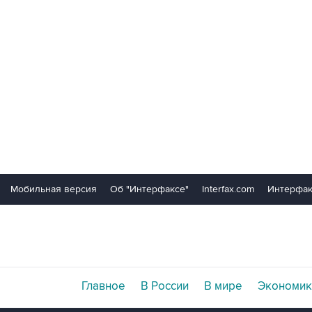
Мобильная версия
Об "Интерфаксе"
Interfax.com
Интерфак
Главное
В России
В мире
Экономик