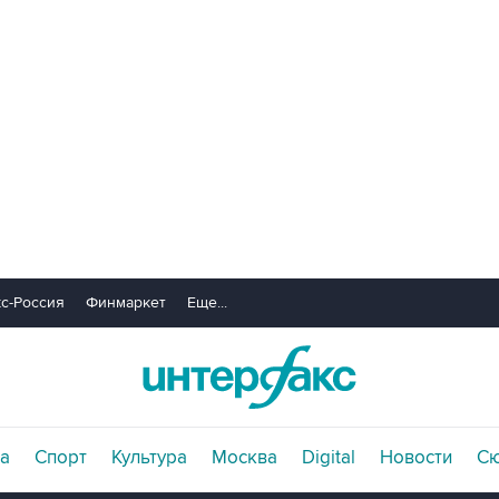
с-Россия
Финмаркет
Еще...
а
Спорт
Культура
Москва
Digital
Новости
С