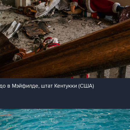
до в Мэйфилде, штат Кентукки (США)