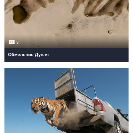
9
Обмеление Дуная