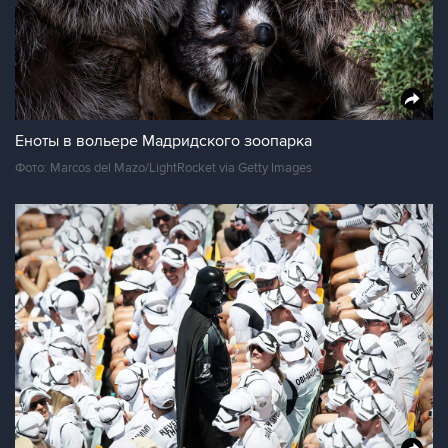
Еноты в вольере Мадридского зоопарка
Фото: Marcos del Mazo/LightRocket via Getty Images