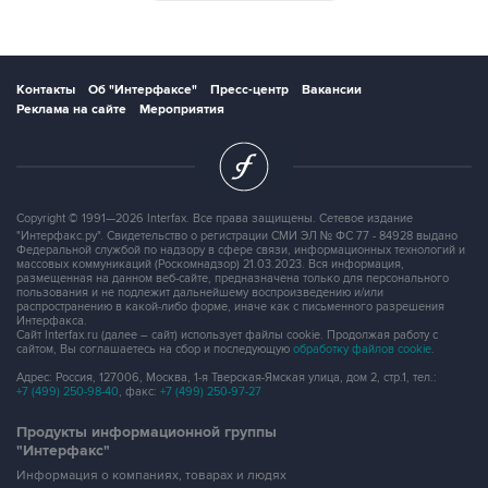
Контакты
Об "Интерфаксе"
Пресс-центр
Вакансии
Реклама на сайте
Мероприятия
Copyright © 1991—2026 Interfax. Все права защищены. Сетевое издание
"Интерфакс.ру". Свидетельство о регистрации СМИ ЭЛ № ФС 77 - 84928 выдано
Федеральной службой по надзору в сфере связи, информационных технологий и
массовых коммуникаций (Роскомнадзор) 21.03.2023. Вся информация,
размещенная на данном веб-сайте, предназначена только для персонального
пользования и не подлежит дальнейшему воспроизведению и/или
распространению в какой-либо форме, иначе как с письменного разрешения
Интерфакса.
Сайт Interfax.ru (далее – сайт) использует файлы cookie. Продолжая работу с
сайтом, Вы соглашаетесь на сбор и последующую
обработку файлов cookie
.
Адрес: Россия, 127006, Москва, 1-я Тверская-Ямская улица, дом 2, стр.1, тел.:
+7 (499) 250-98-40
, факс:
+7 (499) 250-97-27
Продукты информационной группы
"Интерфакс"
Информация о компаниях, товарах и людях