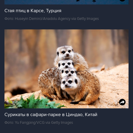
Стая птиц в Карсе, Турция
Фото: Huseyin Demirci/Anadolu Agency via Getty Images
Сурикаты в сафари-парке в Циндао, Китай
Фото: Yu Fangping/VCG via Getty Images