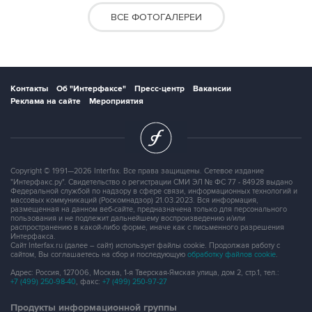
ВСЕ ФОТОГАЛЕРЕИ
Контакты
Об "Интерфаксе"
Пресс-центр
Вакансии
Реклама на сайте
Мероприятия
Copyright © 1991—2026 Interfax. Все права защищены. Сетевое издание
"Интерфакс.ру". Свидетельство о регистрации СМИ ЭЛ № ФС 77 - 84928 выдано
Федеральной службой по надзору в сфере связи, информационных технологий и
массовых коммуникаций (Роскомнадзор) 21.03.2023. Вся информация,
размещенная на данном веб-сайте, предназначена только для персонального
пользования и не подлежит дальнейшему воспроизведению и/или
распространению в какой-либо форме, иначе как с письменного разрешения
Интерфакса.
Сайт Interfax.ru (далее – сайт) использует файлы cookie. Продолжая работу с
сайтом, Вы соглашаетесь на сбор и последующую
обработку файлов cookie
.
Адрес: Россия, 127006, Москва, 1-я Тверская-Ямская улица, дом 2, стр.1, тел.:
+7 (499) 250-98-40
, факс:
+7 (499) 250-97-27
Продукты информационной группы