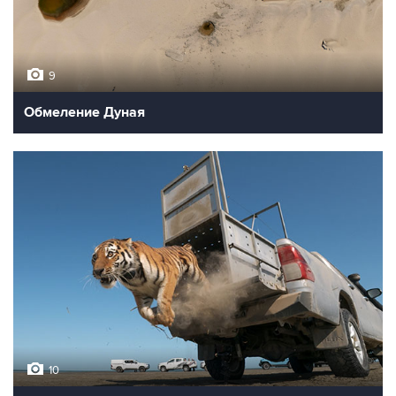
9
Обмеление Дуная
10