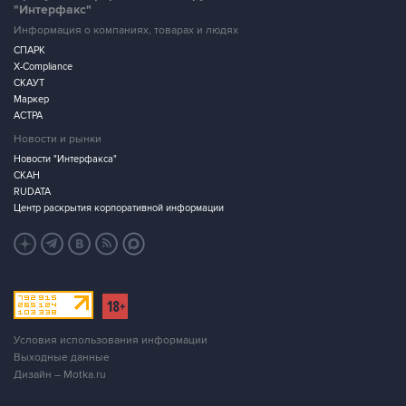
"Интерфакс"
Информация о компаниях, товарах и людях
СПАРК
X-Compliance
СКАУТ
Маркер
АСТРА
Новости и рынки
Новости "Интерфакса"
СКАН
RUDATA
Центр раскрытия корпоративной информации
Условия использования информации
Выходные данные
Дизайн – Motka.ru