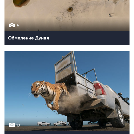
9
Обмеление Дуная
10