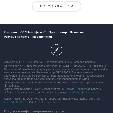
ВСЕ ФОТОГАЛЕРЕИ
Контакты
Об "Интерфаксе"
Пресс-центр
Вакансии
Реклама на сайте
Мероприятия
Copyright © 1991—2026 Interfax. Все права защищены. Сетевое издание
"Интерфакс.ру". Свидетельство о регистрации СМИ ЭЛ № ФС 77 - 84928 выдано
Федеральной службой по надзору в сфере связи, информационных технологий и
массовых коммуникаций (Роскомнадзор) 21.03.2023. Вся информация,
размещенная на данном веб-сайте, предназначена только для персонального
пользования и не подлежит дальнейшему воспроизведению и/или
распространению в какой-либо форме, иначе как с письменного разрешения
Интерфакса.
Сайт Interfax.ru (далее – сайт) использует файлы cookie. Продолжая работу с
сайтом, Вы соглашаетесь на сбор и последующую
обработку файлов cookie
.
Адрес: Россия, 127006, Москва, 1-я Тверская-Ямская улица, дом 2, стр.1, тел.:
+7 (499) 250-98-40
, факс:
+7 (499) 250-97-27
Продукты информационной группы