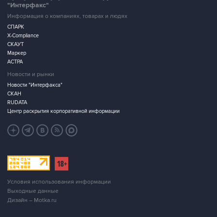
"Интерфакс"
Информация о компаниях, товарах и людях
СПАРК
X-Compliance
СКАУТ
Маркер
АСТРА
Новости и рынки
Новости "Интерфакса"
СКАН
RUDATA
Центр раскрытия корпоративной информации
Условия использования информации
Выходные данные
Дизайн – Motka.ru