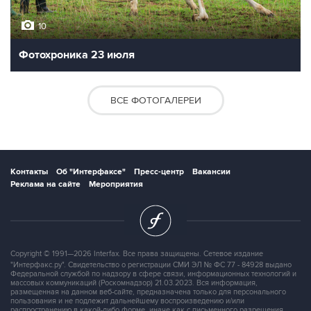
10
Фотохроника 23 июля
ВСЕ ФОТОГАЛЕРЕИ
Контакты
Об "Интерфаксе"
Пресс-центр
Вакансии
Реклама на сайте
Мероприятия
Copyright © 1991—2026 Interfax. Все права защищены. Сетевое издание
"Интерфакс.ру". Свидетельство о регистрации СМИ ЭЛ № ФС 77 - 84928 выдано
Федеральной службой по надзору в сфере связи, информационных технологий и
массовых коммуникаций (Роскомнадзор) 21.03.2023. Вся информация,
размещенная на данном веб-сайте, предназначена только для персонального
пользования и не подлежит дальнейшему воспроизведению и/или
распространению в какой-либо форме, иначе как с письменного разрешения