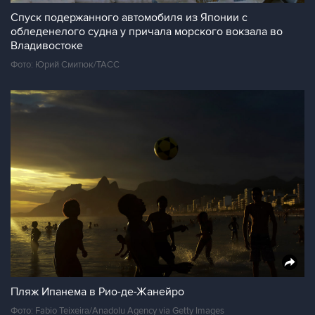
Спуск подержанного автомобиля из Японии с
обледенелого судна у причала морского вокзала во
Владивостоке
Фото: Юрий Смитюк/ТАСС
Пляж Ипанема в Рио-де-Жанейро
Фото: Fabio Teixeira/Anadolu Agency via Getty Images