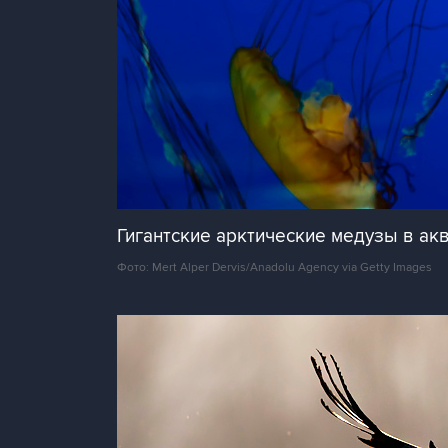
Гигантские арктические медузы в ак
Фото: Mert Alper Dervis/Anadolu Agency via Getty Images