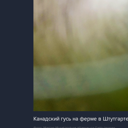
Канадский гусь на ферме в Штутгарт
Фото: Marijan Murat/picture alliance via Getty Images