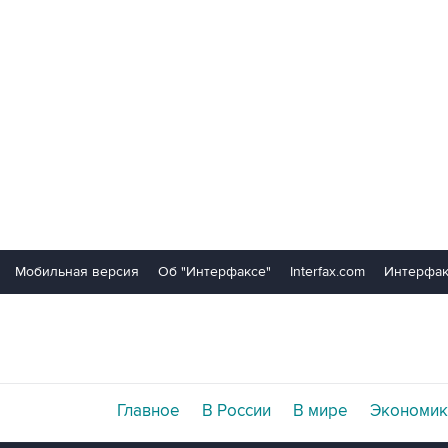
Мобильная версия
Об "Интерфаксе"
Interfax.com
Интерфак
Главное
В России
В мире
Экономик