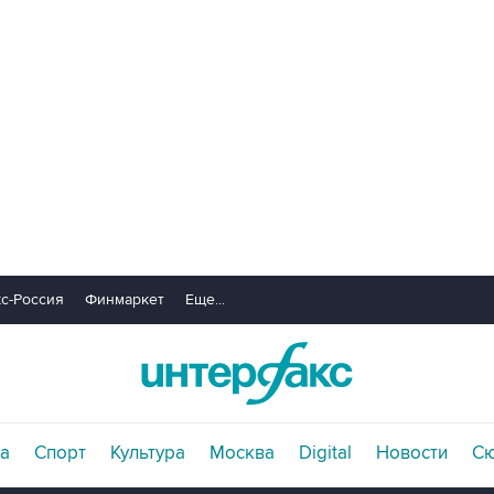
с-Россия
Финмаркет
Еще...
а
Спорт
Культура
Москва
Digital
Новости
С