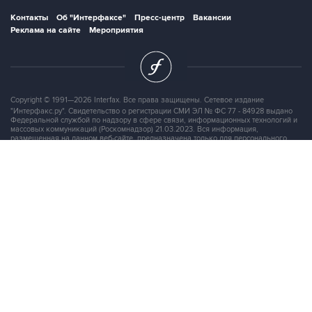
Контакты
Об "Интерфаксе"
Пресс-центр
Вакансии
Реклама на сайте
Мероприятия
Copyright © 1991—2026 Interfax. Все права защищены. Сетевое издание
"Интерфакс.ру". Свидетельство о регистрации СМИ ЭЛ № ФС 77 - 84928 выдано
Федеральной службой по надзору в сфере связи, информационных технологий и
массовых коммуникаций (Роскомнадзор) 21.03.2023. Вся информация,
размещенная на данном веб-сайте, предназначена только для персонального
пользования и не подлежит дальнейшему воспроизведению и/или
распространению в какой-либо форме, иначе как с письменного разрешения
Интерфакса.
Сайт Interfax.ru (далее – сайт) использует файлы cookie. Продолжая работу с
сайтом, Вы соглашаетесь на сбор и последующую
обработку файлов cookie
.
Адрес: Россия, 127006, Москва, 1-я Тверская-Ямская улица, дом 2, стр.1, тел.:
+7 (499) 250-98-40
, факс:
+7 (499) 250-97-27
Продукты информационной группы
"Интерфакс"
Информация о компаниях, товарах и людях
СПАРК
X-Compliance
СКАУТ