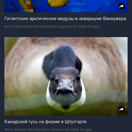
Гигантские арктические медузы в аквариуме Ванкувера
Фото: Mert Alper Dervis/Anadolu Agency via Getty Images
Канадский гусь на ферме в Штутгарте
Фото: Marijan Murat/picture alliance via Getty Images