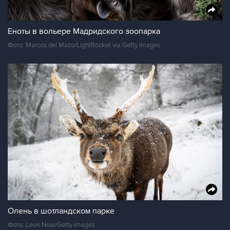
Еноты в вольере Мадридского зоопарка
Фото: Marcos del Mazo/LightRocket via Getty Images
Олень в шотландском парке
Фото: Leon Neal/Getty Images