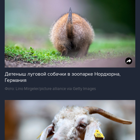
Детеныш луговой собачки в зоопарке Нордхорна,
Германия
Фото: Lino Mirgeler/picture alliance via Getty Images