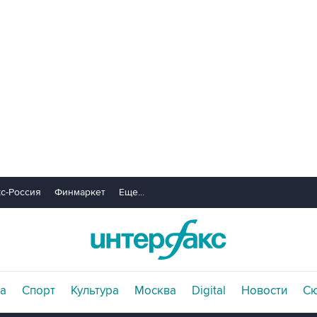
с-Россия
Финмаркет
Еще...
а
Спорт
Культура
Москва
Digital
Новости
С