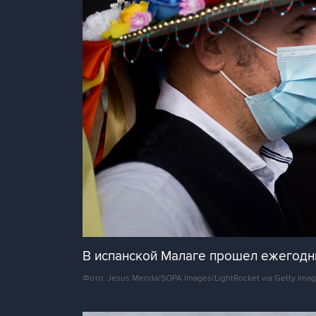
В испанской Малаге прошел ежегодн
Фото: Jesus Merida/SOPA Images/LightRocket via Getty Ima