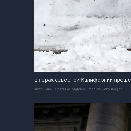
В горах северной Калифорнии проше
Фото: Gina Ferazzi/Los Angeles Times via Getty Images