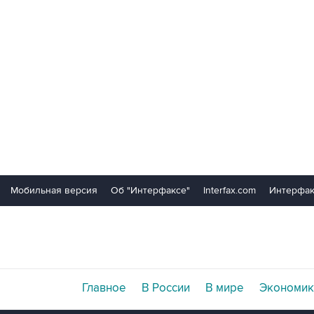
Мобильная версия
Об "Интерфаксе"
Interfax.com
Интерфак
Главное
В России
В мире
Экономик