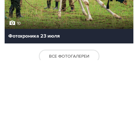
10
Фотохроника 23 июля
ВСЕ ФОТОГАЛЕРЕИ
Контакты
Об "Интерфаксе"
Пресс-центр
Вакансии
Реклама на сайте
Мероприятия
Copyright © 1991—2026 Interfax. Все права защищены. Сетевое издание
"Интерфакс.ру". Свидетельство о регистрации СМИ ЭЛ № ФС 77 - 84928 выдано
Федеральной службой по надзору в сфере связи, информационных технологий и
массовых коммуникаций (Роскомнадзор) 21.03.2023. Вся информация,