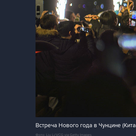
Встреча Нового года в Чунцине (Кита
Фото: Liu Li/VCG via Getty Images