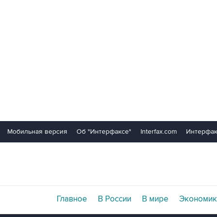
Мобильная версия
Об "Интерфаксе"
Interfax.com
Интерфак
Главное
В России
В мире
Экономик