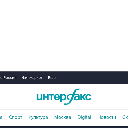
с-Россия
Финмаркет
Еще...
а
Спорт
Культура
Москва
Digital
Новости
С