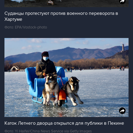
Суданцы протестуют против военного переворота в
Хартуме
Фото: EPA/Vostock-photo
Каток Летнего дворца открылся для публики в Пекине
Фото: Yi Haifei/China News Service via Getty Images