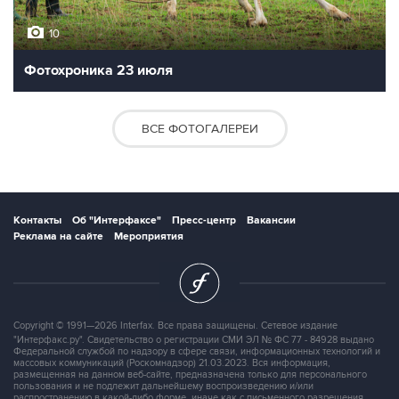
10
Фотохроника 23 июля
ВСЕ ФОТОГАЛЕРЕИ
Контакты
Об "Интерфаксе"
Пресс-центр
Вакансии
Реклама на сайте
Мероприятия
Copyright © 1991—2026 Interfax. Все права защищены. Сетевое издание
"Интерфакс.ру". Свидетельство о регистрации СМИ ЭЛ № ФС 77 - 84928 выдано
Федеральной службой по надзору в сфере связи, информационных технологий и
массовых коммуникаций (Роскомнадзор) 21.03.2023. Вся информация,
размещенная на данном веб-сайте, предназначена только для персонального
пользования и не подлежит дальнейшему воспроизведению и/или
распространению в какой-либо форме, иначе как с письменного разрешения