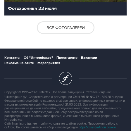
Фотохроника 23 июля
ВСЕ ФОТОГАЛЕРЕИ
Контакты
Об "Интерфаксе"
Пресс-центр
Вакансии
Реклама на сайте
Мероприятия
Copyright © 1991—2026 Interfax. Все права защищены. Сетевое издание
"Интерфакс.ру". Свидетельство о регистрации СМИ ЭЛ № ФС 77 - 84928 выдано
Федеральной службой по надзору в сфере связи, информационных технологий и
массовых коммуникаций (Роскомнадзор) 21.03.2023. Вся информация,
размещенная на данном веб-сайте, предназначена только для персонального
пользования и не подлежит дальнейшему воспроизведению и/или
распространению в какой-либо форме, иначе как с письменного разрешения
Интерфакса.
Сайт Interfax.ru (далее – сайт) использует файлы cookie. Продолжая работу с
сайтом, Вы соглашаетесь на сбор и последующую
обработку файлов cookie
.