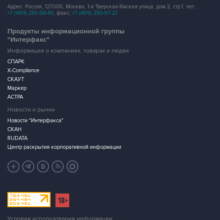
Адрес: Россия, 127006, Москва, 1-я Тверская-Ямская улица, дом 2, стр.1, тел.:
+7 (499) 250-98-40
, факс:
+7 (499) 250-97-27
Продукты информационной группы
"Интерфакс"
Информация о компаниях, товарах и людях
СПАРК
X-Compliance
СКАУТ
Маркер
АСТРА
Новости и рынки
Новости "Интерфакса"
СКАН
RUDATA
Центр раскрытия корпоративной информации
Условия использования информации