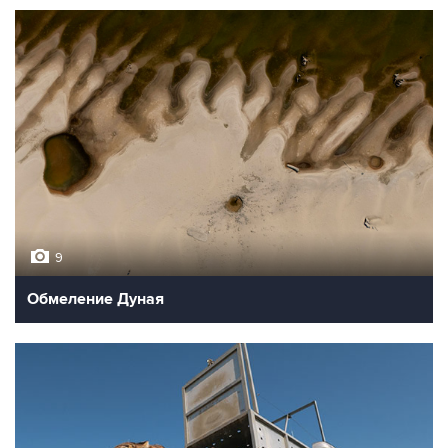
9
Обмеление Дуная