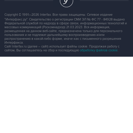
Copyright © 1991—2026 Interfax. Все права защищены. Сетевое издание
"Интерфакс.ру". Свидетельство о регистрации СМИ ЭЛ № ФС 77 - 84928 выдано
Федеральной службой по надзору в сфере связи, информационных технологий и
массовых коммуникаций (Роскомнадзор) 21.03.2023. Вся информация,
размещенная на данном веб-сайте, предназначена только для персонального
пользования и не подлежит дальнейшему воспроизведению и/или
распространению в какой-либо форме, иначе как с письменного разрешения
Интерфакса.
Сайт Interfax.ru (далее – сайт) использует файлы cookie. Продолжая работу с
сайтом, Вы соглашаетесь на сбор и последующую
обработку файлов cookie
.
Адрес: Россия, 127006, Москва, 1-я Тверская-Ямская улица, дом 2, стр.1, тел.:
+7 (499) 250-98-40
, факс:
+7 (499) 250-97-27
Продукты информационной группы
"Интерфакс"
Информация о компаниях, товарах и людях
СПАРК
X-Compliance
СКАУТ
Маркер
АСТРА
Новости и рынки
Новости "Интерфакса"
СКАН