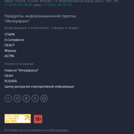
Адрес: Россия, 127006, Москва, 1-я Тверская-Ямская улица, дом 2, стр.1, тел.:
+7 (499) 250-98-40
, факс:
+7 (499) 250-97-27
Продукты информационной группы
"Интерфакс"
Информация о компаниях, товарах и людях
СПАРК
X-Compliance
СКАУТ
Маркер
АСТРА
Новости и рынки
Новости "Интерфакса"
СКАН
RUDATA
Центр раскрытия корпоративной информации
Условия использования информации