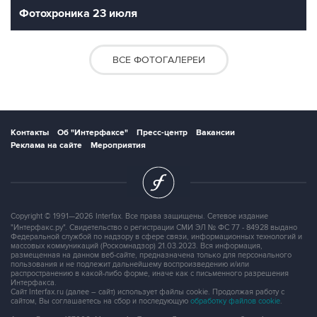
Фотохроника 23 июля
ВСЕ ФОТОГАЛЕРЕИ
Контакты
Об "Интерфаксе"
Пресс-центр
Вакансии
Реклама на сайте
Мероприятия
Copyright © 1991—2026 Interfax. Все права защищены. Сетевое издание
"Интерфакс.ру". Свидетельство о регистрации СМИ ЭЛ № ФС 77 - 84928 выдано
Федеральной службой по надзору в сфере связи, информационных технологий и
массовых коммуникаций (Роскомнадзор) 21.03.2023. Вся информация,
размещенная на данном веб-сайте, предназначена только для персонального
пользования и не подлежит дальнейшему воспроизведению и/или
распространению в какой-либо форме, иначе как с письменного разрешения
Интерфакса.
Сайт Interfax.ru (далее – сайт) использует файлы cookie. Продолжая работу с
сайтом, Вы соглашаетесь на сбор и последующую
обработку файлов cookie
.