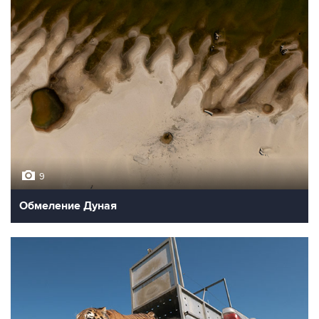
9
Обмеление Дуная