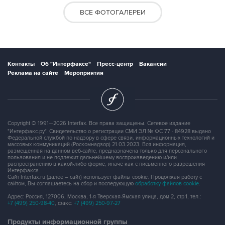
ВСЕ ФОТОГАЛЕРЕИ
Контакты
Об "Интерфаксе"
Пресс-центр
Вакансии
Реклама на сайте
Мероприятия
Copyright © 1991—2026 Interfax. Все права защищены. Сетевое издание
"Интерфакс.ру". Свидетельство о регистрации СМИ ЭЛ № ФС 77 - 84928 выдано
Федеральной службой по надзору в сфере связи, информационных технологий и
массовых коммуникаций (Роскомнадзор) 21.03.2023. Вся информация,
размещенная на данном веб-сайте, предназначена только для персонального
пользования и не подлежит дальнейшему воспроизведению и/или
распространению в какой-либо форме, иначе как с письменного разрешения
Интерфакса.
Сайт Interfax.ru (далее – сайт) использует файлы cookie. Продолжая работу с
сайтом, Вы соглашаетесь на сбор и последующую
обработку файлов cookie
.
Адрес: Россия, 127006, Москва, 1-я Тверская-Ямская улица, дом 2, стр.1, тел.:
+7 (499) 250-98-40
, факс:
+7 (499) 250-97-27
Продукты информационной группы