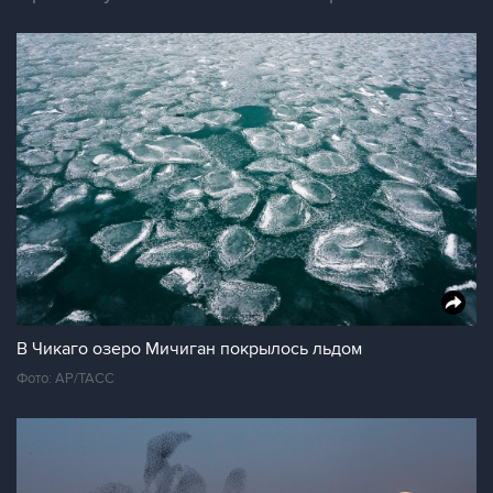
В Чикаго озеро Мичиган покрылось льдом
Фото: АР/ТАСС