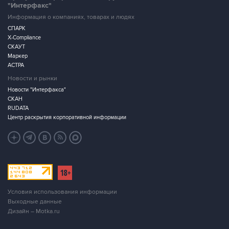
"Интерфакс"
Информация о компаниях, товарах и людях
СПАРК
X-Compliance
СКАУТ
Маркер
АСТРА
Новости и рынки
Новости "Интерфакса"
СКАН
RUDATA
Центр раскрытия корпоративной информации
Условия использования информации
Выходные данные
Дизайн – Motka.ru