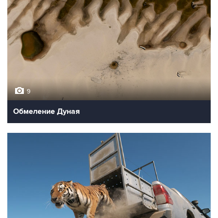
9
Обмеление Дуная