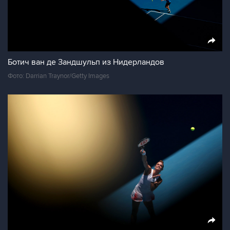
Ботич ван де Зандшульп из Нидерландов
Фото: Darrian Traynor/Getty Images