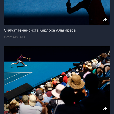
Силуэт теннисиста Карлоса Алькараса
Фото: AP/ТАСС