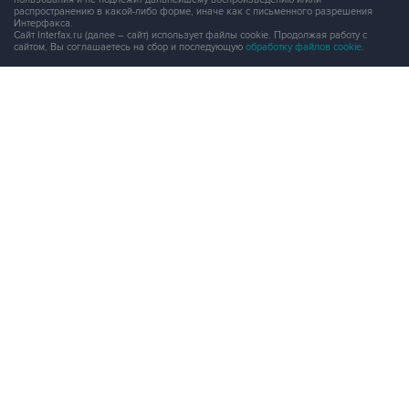
распространению в какой-либо форме, иначе как с письменного разрешения
Интерфакса.
Сайт Interfax.ru (далее – сайт) использует файлы cookie. Продолжая работу с
сайтом, Вы соглашаетесь на сбор и последующую
обработку файлов cookie
.
Адрес: Россия, 127006, Москва, 1-я Тверская-Ямская улица, дом 2, стр.1, тел.:
+7 (499) 250-98-40
, факс:
+7 (499) 250-97-27
Продукты информационной группы
"Интерфакс"
Информация о компаниях, товарах и людях
СПАРК
X-Compliance
СКАУТ
Маркер
АСТРА
Новости и рынки
Новости "Интерфакса"
СКАН
RUDATA
Центр раскрытия корпоративной информации