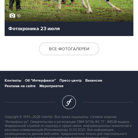
10
Фотохроника 23 июля
ВСЕ ФОТОГАЛЕРЕИ
Контакты
Об "Интерфаксе"
Пресс-центр
Вакансии
Реклама на сайте
Мероприятия
Copyright © 1991—2026 Interfax. Все права защищены. Сетевое издание
"Интерфакс.ру". Свидетельство о регистрации СМИ ЭЛ № ФС 77 - 84928 выдано
Федеральной службой по надзору в сфере связи, информационных технологий и
массовых коммуникаций (Роскомнадзор) 21.03.2023. Вся информация,
размещенная на данном веб-сайте, предназначена только для персонального
пользования и не подлежит дальнейшему воспроизведению и/или