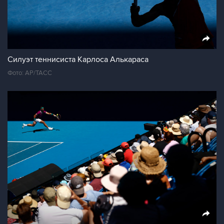
Силуэт теннисиста Карлоса Алькараса
Фото: AP/ТАСС