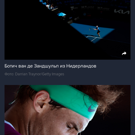
Ботич ван де Зандшульп из Нидерландов
Фото: Darrian Traynor/Getty Images