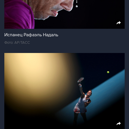
Испанец Рафаэль Надаль
Фото: АР/ТАСС