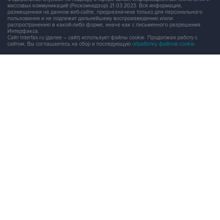
массовых коммуникаций (Роскомнадзор) 21.03.2023. Вся информация,
размещенная на данном веб-сайте, предназначена только для персонального
пользования и не подлежит дальнейшему воспроизведению и/или
распространению в какой-либо форме, иначе как с письменного разрешения
Интерфакса.
Сайт Interfax.ru (далее – сайт) использует файлы cookie. Продолжая работу с
сайтом, Вы соглашаетесь на сбор и последующую
обработку файлов cookie
.
Адрес: Россия, 127006, Москва, 1-я Тверская-Ямская улица, дом 2, стр.1, тел.:
+7 (499) 250-98-40
, факс:
+7 (499) 250-97-27
Продукты информационной группы
"Интерфакс"
Информация о компаниях, товарах и людях
СПАРК
X-Compliance
СКАУТ
Маркер
АСТРА
Новости и рынки
Новости "Интерфакса"
СКАН
RUDATA
Центр раскрытия корпоративной информации