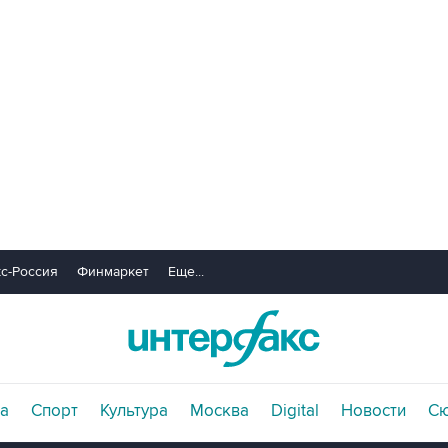
с-Россия
Финмаркет
Еще...
а
Спорт
Культура
Москва
Digital
Новости
С