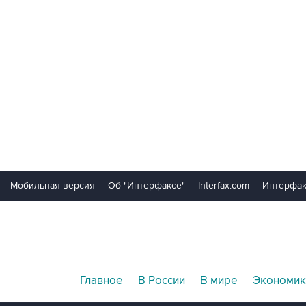
Мобильная версия
Об "Интерфаксе"
Interfax.com
Интерфак
Главное
В России
В мире
Экономик