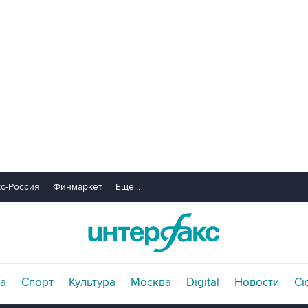
с-Россия
Финмаркет
Еще...
а
Спорт
Культура
Москва
Digital
Новости
С