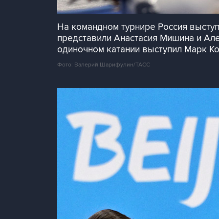
На командном турнире Россия выступ
представили Анастасия Мишина и Але
одиночном катании выступил Марк Ко
Фото: Валерий Шарифулин/ТАСС