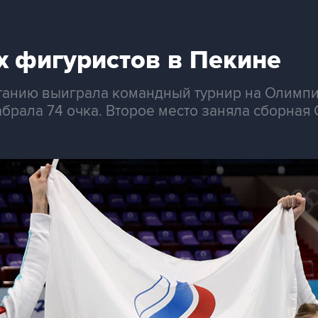
х фигуристов в Пекине
танию выиграла командный турнир на Олимпи
брала 74 очка. Второе место заняла сборная 