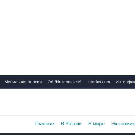
Мобильная версия
Об "Интерфаксе"
Interfax.com
Интерфак
Главное
В России
В мире
Экономик