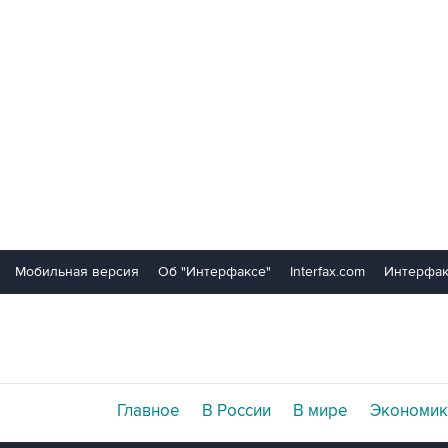
Мобильная версия
Об "Интерфаксе"
Interfax.com
Интерфак
Главное
В России
В мире
Экономик