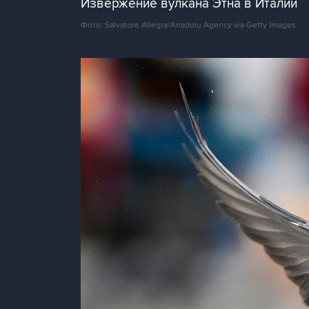
Извержение вулкана Этна в Италии
Фото: Salvatore Allegra/Anadolu Agency via Getty Images