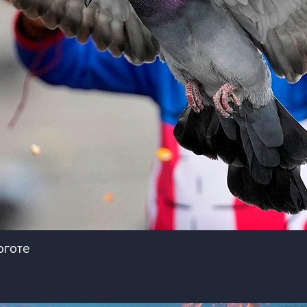
оготе