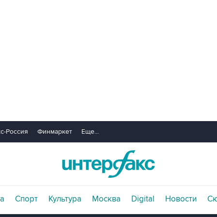
с-Россия
Финмаркет
Еще...
а
Спорт
Культура
Москва
Digital
Новости
С