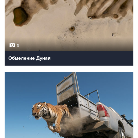
9
Обмеление Дуная