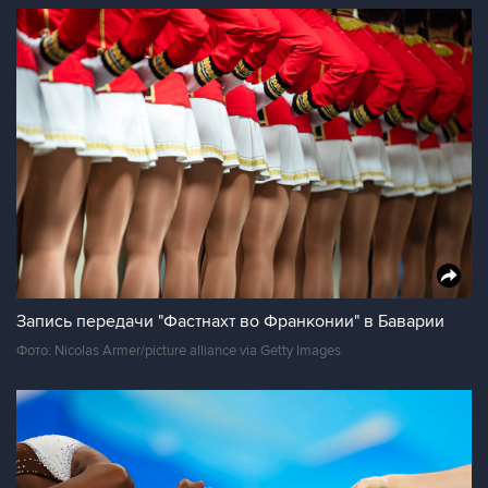
Запись передачи "Фастнахт во Франконии" в Баварии
Фото: Nicolas Armer/picture alliance via Getty Images