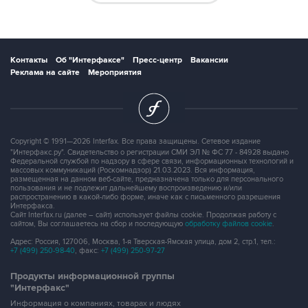
Контакты
Об "Интерфаксе"
Пресс-центр
Вакансии
Реклама на сайте
Мероприятия
Copyright © 1991—2026 Interfax. Все права защищены. Сетевое издание
"Интерфакс.ру". Свидетельство о регистрации СМИ ЭЛ № ФС 77 - 84928 выдано
Федеральной службой по надзору в сфере связи, информационных технологий и
массовых коммуникаций (Роскомнадзор) 21.03.2023. Вся информация,
размещенная на данном веб-сайте, предназначена только для персонального
пользования и не подлежит дальнейшему воспроизведению и/или
распространению в какой-либо форме, иначе как с письменного разрешения
Интерфакса.
Сайт Interfax.ru (далее – сайт) использует файлы cookie. Продолжая работу с
сайтом, Вы соглашаетесь на сбор и последующую
обработку файлов cookie
.
Адрес: Россия, 127006, Москва, 1-я Тверская-Ямская улица, дом 2, стр.1, тел.:
+7 (499) 250-98-40
, факс:
+7 (499) 250-97-27
Продукты информационной группы
"Интерфакс"
Информация о компаниях, товарах и людях