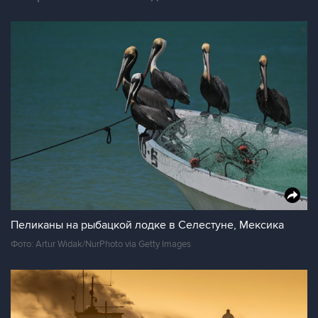
Пеликаны на рыбацкой лодке в Селестуне, Мексика
Фото: Artur Widak/NurPhoto via Getty Images