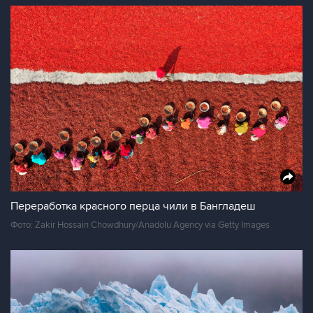
Переработка красного перца чили в Бангладеш
Фото: Zakir Hossain Chowdhury/Anadolu Agency via Getty Images