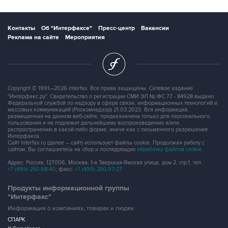
Контакты
Об "Интерфаксе"
Пресс-центр
Вакансии
Реклама на сайте
Мероприятия
Copyright © 1991—2026 Interfax. Все права защищены. Сетевое издание
"Интерфакс.ру". Свидетельство о регистрации СМИ ЭЛ № ФС 77 - 84928 выдано
Федеральной службой по надзору в сфере связи, информационных технологий и
массовых коммуникаций (Роскомнадзор) 21.03.2023. Вся информация,
размещенная на данном веб-сайте, предназначена только для персонального
пользования и не подлежит дальнейшему воспроизведению и/или
распространению в какой-либо форме, иначе как с письменного разрешения
Интерфакса.
Сайт Interfax.ru (далее – сайт) использует файлы cookie. Продолжая работу с
сайтом, Вы соглашаетесь на сбор и последующую
обработку файлов cookie
.
Адрес: Россия, 127006, Москва, 1-я Тверская-Ямская улица, дом 2, стр.1, тел.:
+7 (499) 250-98-40
, факс:
+7 (499) 250-97-27
Продукты информационной группы
"Интерфакс"
Информация о компаниях, товарах и людях
СПАРК