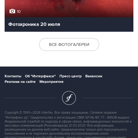
10
Фотохроника 20 июля
ВСЕ ФОТОГАЛЕРЕИ
Контакты
Об "Интерфаксе"
Пресс-центр
Вакансии
Реклама на сайте
Мероприятия
Copyright © 1991—2026 Interfax. Все права защищены. Сетевое издание
"Интерфакс.ру". Свидетельство о регистрации СМИ ЭЛ № ФС 77 - 84928 выдано
Федеральной службой по надзору в сфере связи, информационных технологий и
массовых коммуникаций (Роскомнадзор) 21.03.2023. Вся информация,
размещенная на данном веб-сайте, предназначена только для персонального
пользования и не подлежит дальнейшему воспроизведению и/или
распространению в какой-либо форме, иначе как с письменного разрешения