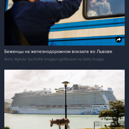
Беженцы на железнодорожном вокзале во Львове
Фото: Mykola Tys/SOPA Images/LightRocket via Getty Images