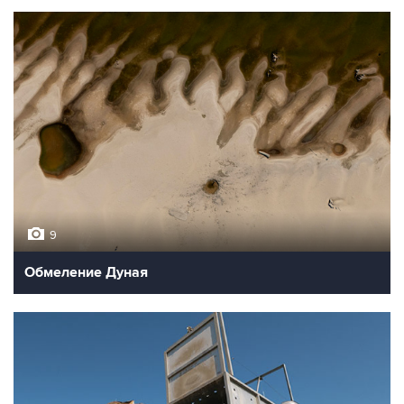
9
Обмеление Дуная