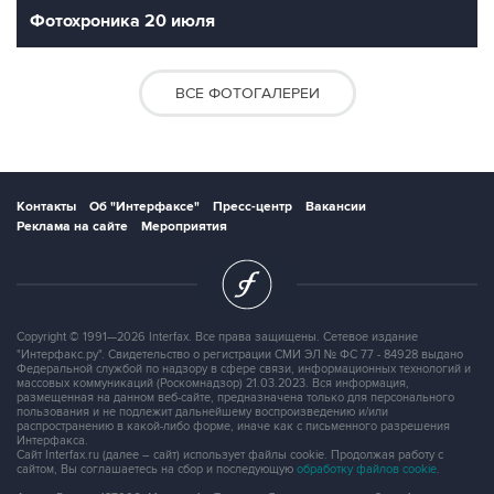
Фотохроника 20 июля
ВСЕ ФОТОГАЛЕРЕИ
Контакты
Об "Интерфаксе"
Пресс-центр
Вакансии
Реклама на сайте
Мероприятия
Copyright © 1991—2026 Interfax. Все права защищены. Сетевое издание
"Интерфакс.ру". Свидетельство о регистрации СМИ ЭЛ № ФС 77 - 84928 выдано
Федеральной службой по надзору в сфере связи, информационных технологий и
массовых коммуникаций (Роскомнадзор) 21.03.2023. Вся информация,
размещенная на данном веб-сайте, предназначена только для персонального
пользования и не подлежит дальнейшему воспроизведению и/или
распространению в какой-либо форме, иначе как с письменного разрешения
Интерфакса.
Сайт Interfax.ru (далее – сайт) использует файлы cookie. Продолжая работу с
сайтом, Вы соглашаетесь на сбор и последующую
обработку файлов cookie
.