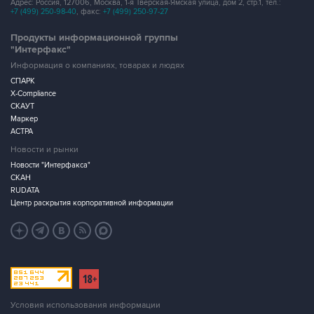
Адрес: Россия, 127006, Москва, 1-я Тверская-Ямская улица, дом 2, стр.1, тел.:
+7 (499) 250-98-40
, факс:
+7 (499) 250-97-27
Продукты информационной группы
"Интерфакс"
Информация о компаниях, товарах и людях
СПАРК
X-Compliance
СКАУТ
Маркер
АСТРА
Новости и рынки
Новости "Интерфакса"
СКАН
RUDATA
Центр раскрытия корпоративной информации
Условия использования информации