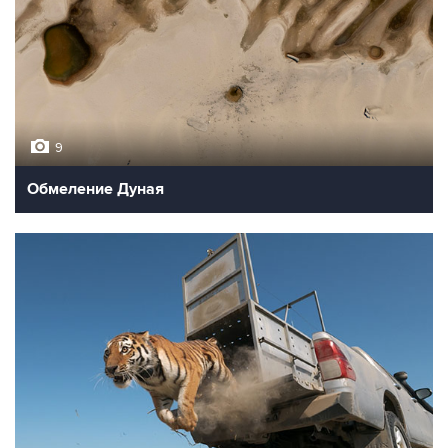
9
Обмеление Дуная