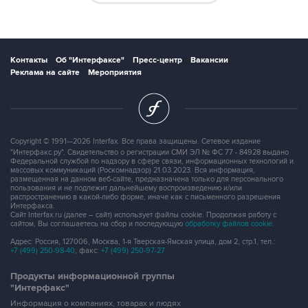
Контакты
Об "Интерфаксе"
Пресс-центр
Вакансии
Реклама на сайте
Мероприятия
Copyright © 1991—2026 Interfax. Все права защищены. Сетевое издание
"Интерфакс.ру". Свидетельство о регистрации СМИ ЭЛ № ФС 77 - 84928 выдано
Федеральной службой по надзору в сфере связи, информационных технологий и
массовых коммуникаций (Роскомнадзор) 21.03.2023. Вся информация,
размещенная на данном веб-сайте, предназначена только для персонального
пользования и не подлежит дальнейшему воспроизведению и/или
распространению в какой-либо форме, иначе как с письменного разрешения
Интерфакса.
Сайт Interfax.ru (далее – сайт) использует файлы cookie. Продолжая работу с
сайтом, Вы соглашаетесь на сбор и последующую
обработку файлов cookie
.
Адрес: Россия, 127006, Москва, 1-я Тверская-Ямская улица, дом 2, стр.1, тел.:
+7 (499) 250-98-40
, факс:
+7 (499) 250-97-27
Продукты информационной группы
"Интерфакс"
Информация о компаниях, товарах и людях