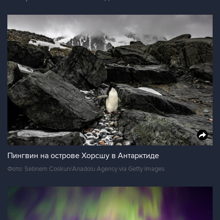
Пингвин на острове Хорсшу в Антарктиде
Фото: Sebnem Coskun/Anadolu Agency via Getty Images