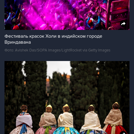
Фестиваль красок Холи в индийском городе
Вриндавана
Фото: Avishek Das/SOPA Images/LightRocket via Getty Images