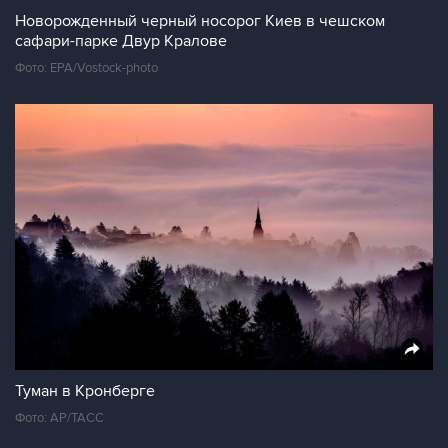
Новорожденный черный носорог Киев в чешском
сафари-парке Двур Кралове
Фото: EPA/Vostock-photo
Туман в Кронберге
Фото: AP/ТАСС