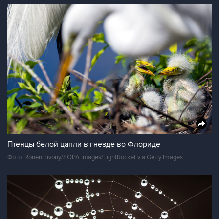
Птенцы белой цапли в гнезде во Флориде
Фото: Ronen Tivony/SOPA Images/LightRocket via Getty Images